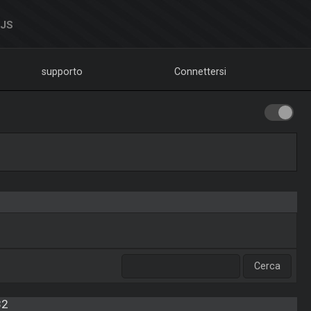
DJS
supporto
Connettersi
82