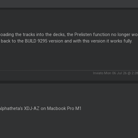
loading the tracks into the decks, the Prelisten function no longer wo
 back to the BUILD 9295 version and with this version it works fully.
Inviato Mon 06 Jul 26 @ 2:2
 Alphatheta's XDJ-AZ on Macbook Pro M1