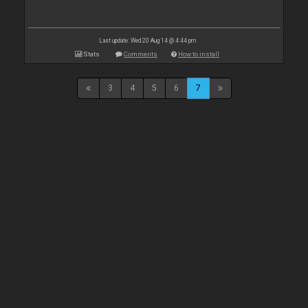
Last update: Wed 20 Aug 14 @ 4:44 pm
Stats
Comments
How to install
3
4
5
6
7