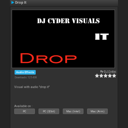
Drop It
By
DJ Cyder
Audio Effects
Downloads: 125 438
Visual with audio "drop it"
Available on :
PC
PC (32bit)
Mac (Intel)
Mac (Arm)