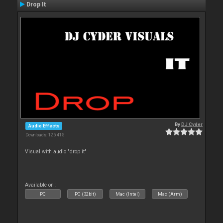
Drop It
By
DJ Cyder
Audio Effects
Downloads: 125 415
Visual with audio "drop it"
Available on :
PC
PC (32bit)
Mac (Intel)
Mac (Arm)