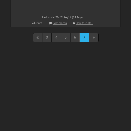
Last update: Wed 20 Aug 14 @ 4:44 pm
Stats
Comments
How to install
3
4
5
6
7