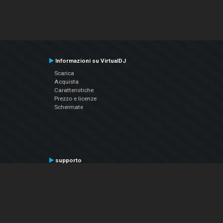
Informazioni su VirtualDJ
Scarica
Acquista
Caratteristiche
Prezzo e licenze
Schermate
supporto
Contatta il supporto
Manuale utente
VDJPedia (Wiki)
Articles
Forums