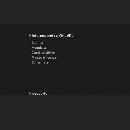
Informazioni su VirtualDJ
Scarica
Acquista
Caratteristiche
Prezzo e licenze
Schermate
supporto
Contatta il supporto
Manuale utente
VDJPedia (Wiki)
Articles
Forums