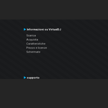
Informazioni su VirtualDJ
Scarica
Acquista
Caratteristiche
Prezzo e licenze
Schermate
supporto
Contatta il supporto
Manuale utente
VDJPedia (Wiki)
Articles
Forums