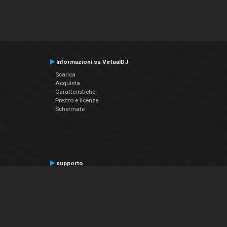
Informazioni su VirtualDJ
Scarica
Acquista
Caratteristiche
Prezzo e licenze
Schermate
supporto
Contatta il supporto
Manuale utente
VDJPedia (Wiki)
Articles
Forums