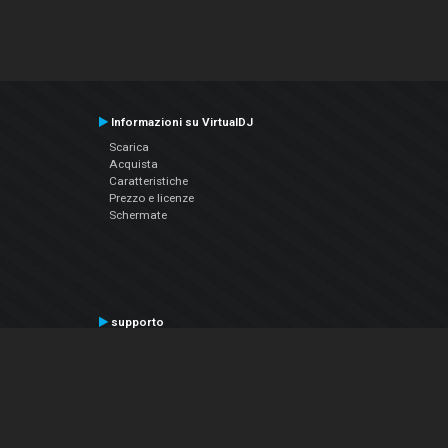
Informazioni su VirtualDJ
Scarica
Acquista
Caratteristiche
Prezzo e licenze
Schermate
supporto
Contatta il supporto
Manuale utente
VDJPedia (Wiki)
Articles
Forums