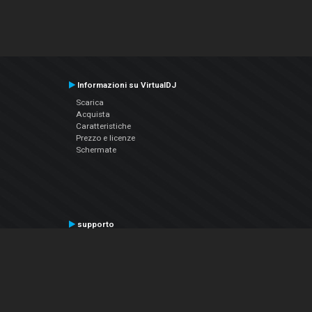
Informazioni su VirtualDJ
Scarica
Acquista
Caratteristiche
Prezzo e licenze
Schermate
supporto
Contatta il supporto
Manuale utente
VDJPedia (Wiki)
Articles
Forums