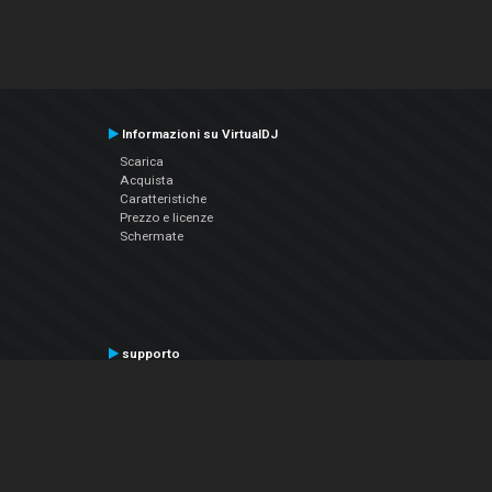
Informazioni su VirtualDJ
Scarica
Acquista
Caratteristiche
Prezzo e licenze
Schermate
supporto
Contatta il supporto
Manuale utente
VDJPedia (Wiki)
Articles
Forums