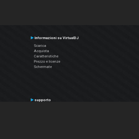
Informazioni su VirtualDJ
Scarica
Acquista
Caratteristiche
Prezzo e licenze
Schermate
supporto
Contatta il supporto
Manuale utente
VDJPedia (Wiki)
Articles
Forums