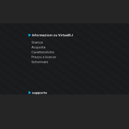
Informazioni su VirtualDJ
Scarica
Acquista
Caratteristiche
Prezzo e licenze
Schermate
supporto
Contatta il supporto
Manuale utente
VDJPedia (Wiki)
Articles
Forums