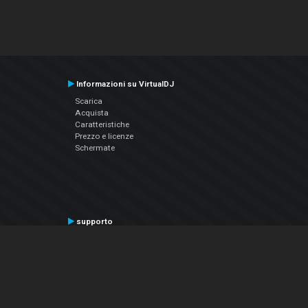
Informazioni su VirtualDJ
Scarica
Acquista
Caratteristiche
Prezzo e licenze
Schermate
supporto
Contatta il supporto
Manuale utente
VDJPedia (Wiki)
Articles
Forums