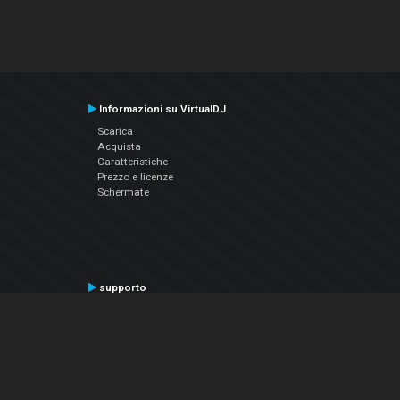
Informazioni su VirtualDJ
Scarica
Acquista
Caratteristiche
Prezzo e licenze
Schermate
supporto
Contatta il supporto
Manuale utente
VDJPedia (Wiki)
Articles
Forums