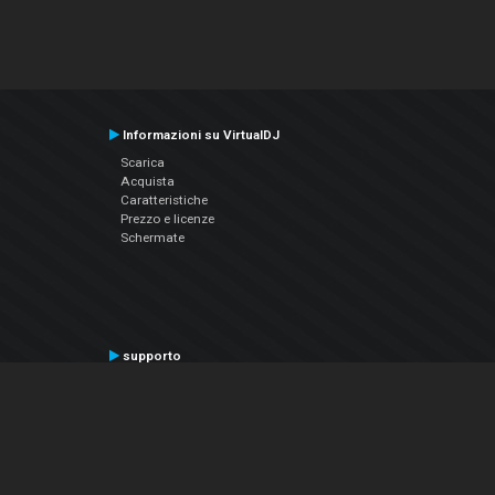
Informazioni su VirtualDJ
Scarica
Acquista
Caratteristiche
Prezzo e licenze
Schermate
supporto
Contatta il supporto
Manuale utente
VDJPedia (Wiki)
Articles
Forums