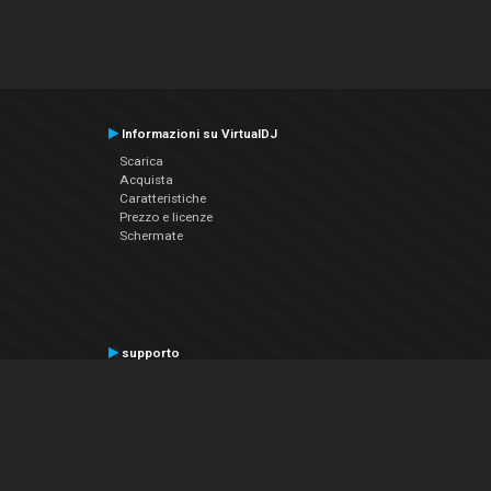
Informazioni su VirtualDJ
Scarica
Acquista
Caratteristiche
Prezzo e licenze
Schermate
supporto
Contatta il supporto
Manuale utente
VDJPedia (Wiki)
Articles
Forums