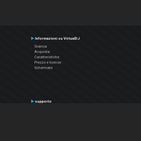
Informazioni su VirtualDJ
Scarica
Acquista
Caratteristiche
Prezzo e licenze
Schermate
supporto
Contatta il supporto
Manuale utente
VDJPedia (Wiki)
Articles
Forums