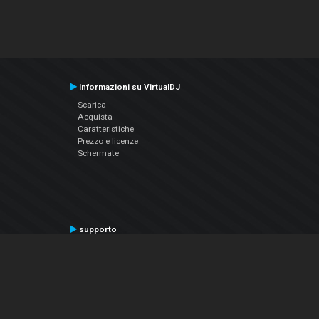
Informazioni su VirtualDJ
Scarica
Acquista
Caratteristiche
Prezzo e licenze
Schermate
supporto
Contatta il supporto
Manuale utente
VDJPedia (Wiki)
Articles
Forums