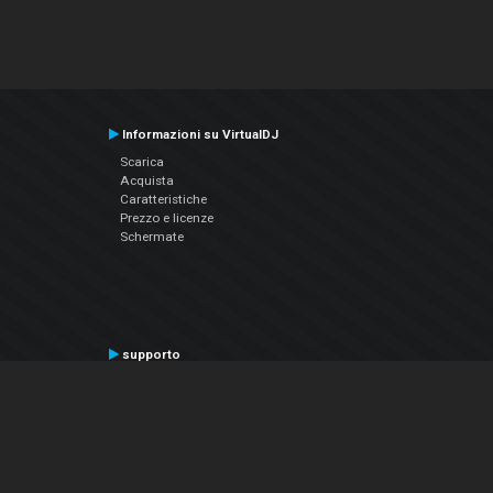
Informazioni su VirtualDJ
Scarica
Acquista
Caratteristiche
Prezzo e licenze
Schermate
supporto
Contatta il supporto
Manuale utente
VDJPedia (Wiki)
Articles
Forums