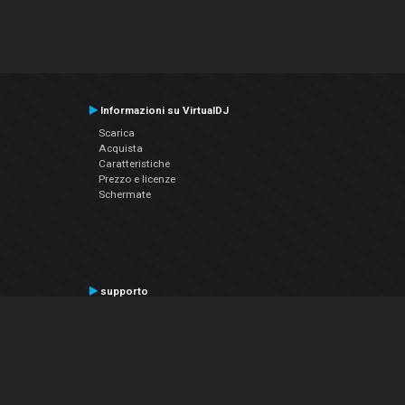
Informazioni su VirtualDJ
Scarica
Acquista
Caratteristiche
Prezzo e licenze
Schermate
supporto
Contatta il supporto
Manuale utente
VDJPedia (Wiki)
Articles
Forums