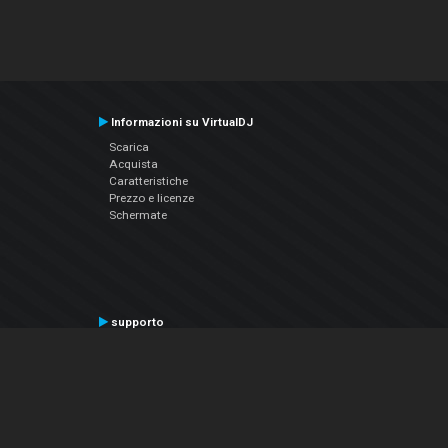
Informazioni su VirtualDJ
Scarica
Acquista
Caratteristiche
Prezzo e licenze
Schermate
supporto
Contatta il supporto
Manuale utente
VDJPedia (Wiki)
Articles
Forums