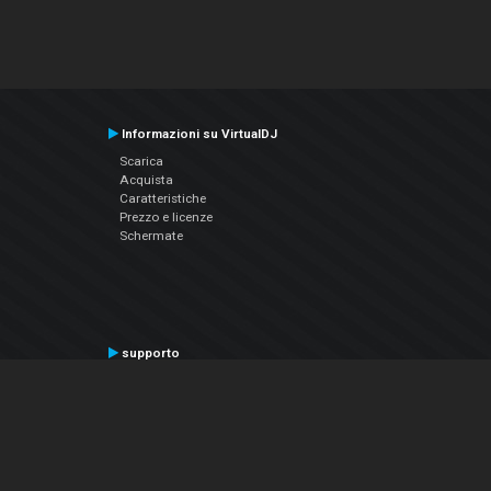
Informazioni su VirtualDJ
Scarica
Acquista
Caratteristiche
Prezzo e licenze
Schermate
supporto
Contatta il supporto
Manuale utente
VDJPedia (Wiki)
Articles
Forums