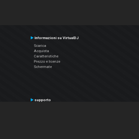
Informazioni su VirtualDJ
Scarica
Acquista
Caratteristiche
Prezzo e licenze
Schermate
supporto
Contatta il supporto
Manuale utente
VDJPedia (Wiki)
Articles
Forums