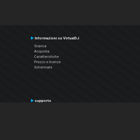
Informazioni su VirtualDJ
Scarica
Acquista
Caratteristiche
Prezzo e licenze
Schermate
supporto
Contatta il supporto
Manuale utente
VDJPedia (Wiki)
Articles
Forums