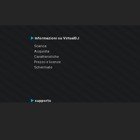
Informazioni su VirtualDJ
Scarica
Acquista
Caratteristiche
Prezzo e licenze
Schermate
supporto
Contatta il supporto
Manuale utente
VDJPedia (Wiki)
Articles
Forums