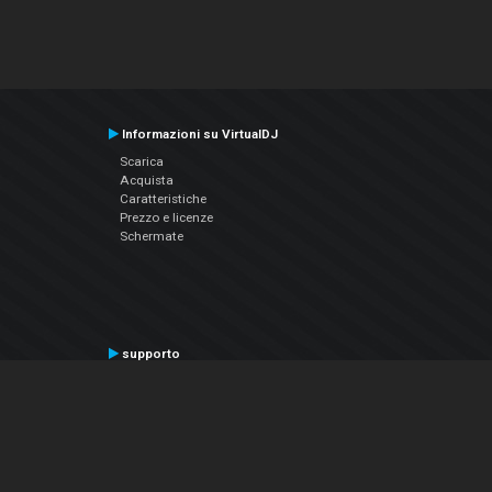
Informazioni su VirtualDJ
Scarica
Acquista
Caratteristiche
Prezzo e licenze
Schermate
supporto
Contatta il supporto
Manuale utente
VDJPedia (Wiki)
Articles
Forums