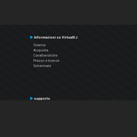
Informazioni su VirtualDJ
Scarica
Acquista
Caratteristiche
Prezzo e licenze
Schermate
supporto
Contatta il supporto
Manuale utente
VDJPedia (Wiki)
Articles
Forums