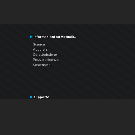
Informazioni su VirtualDJ
Scarica
Acquista
Caratteristiche
Prezzo e licenze
Schermate
supporto
Contatta il supporto
Manuale utente
VDJPedia (Wiki)
Articles
Forums