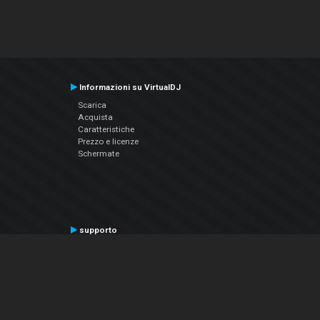
Informazioni su VirtualDJ
Scarica
Acquista
Caratteristiche
Prezzo e licenze
Schermate
supporto
Contatta il supporto
Manuale utente
VDJPedia (Wiki)
Articles
Forums