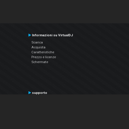
Informazioni su VirtualDJ
Scarica
Acquista
Caratteristiche
Prezzo e licenze
Schermate
supporto
Contatta il supporto
Manuale utente
VDJPedia (Wiki)
Articles
Forums