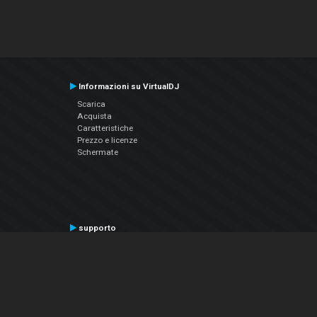
Informazioni su VirtualDJ
Scarica
Acquista
Caratteristiche
Prezzo e licenze
Schermate
supporto
Contatta il supporto
Manuale utente
VDJPedia (Wiki)
Articles
Forums