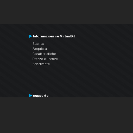
Informazioni su VirtualDJ
Scarica
Acquista
Caratteristiche
Prezzo e licenze
Schermate
supporto
Contatta il supporto
Manuale utente
VDJPedia (Wiki)
Articles
Forums