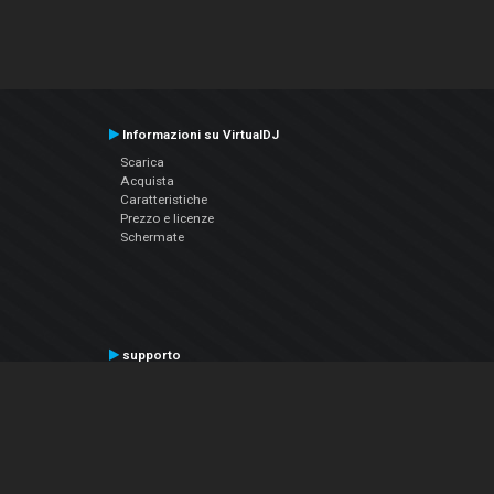
Informazioni su VirtualDJ
Scarica
Acquista
Caratteristiche
Prezzo e licenze
Schermate
supporto
Contatta il supporto
Manuale utente
VDJPedia (Wiki)
Articles
Forums