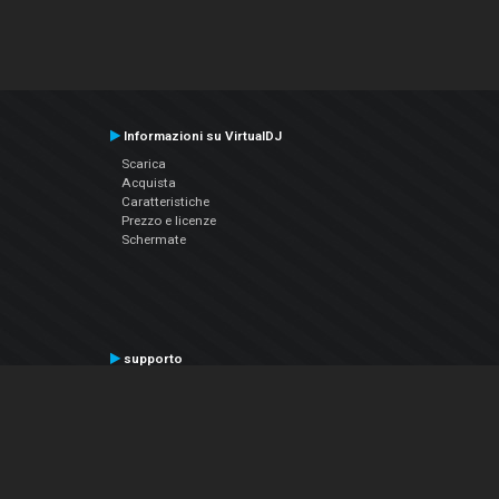
Informazioni su VirtualDJ
Scarica
Acquista
Caratteristiche
Prezzo e licenze
Schermate
supporto
Contatta il supporto
Manuale utente
VDJPedia (Wiki)
Articles
Forums