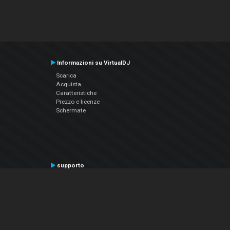
Informazioni su VirtualDJ
Scarica
Acquista
Caratteristiche
Prezzo e licenze
Schermate
supporto
Contatta il supporto
Manuale utente
VDJPedia (Wiki)
Articles
Forums