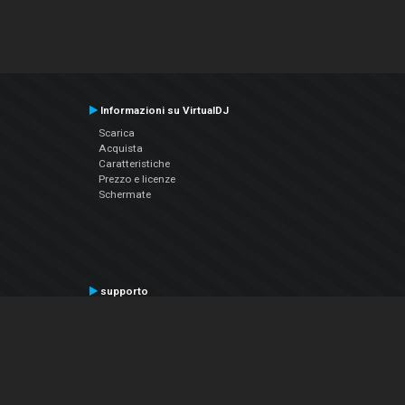
Informazioni su VirtualDJ
Scarica
Acquista
Caratteristiche
Prezzo e licenze
Schermate
supporto
Contatta il supporto
Manuale utente
VDJPedia (Wiki)
Articles
Forums