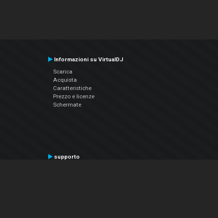
Informazioni su VirtualDJ
Scarica
Acquista
Caratteristiche
Prezzo e licenze
Schermate
supporto
Contatta il supporto
Manuale utente
VDJPedia (Wiki)
Articles
Forums