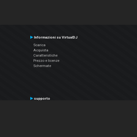
Informazioni su VirtualDJ
Scarica
Acquista
Caratteristiche
Prezzo e licenze
Schermate
supporto
Contatta il supporto
Manuale utente
VDJPedia (Wiki)
Articles
Forums