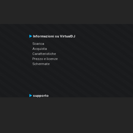
Informazioni su VirtualDJ
Scarica
Acquista
Caratteristiche
Prezzo e licenze
Schermate
supporto
Contatta il supporto
Manuale utente
VDJPedia (Wiki)
Articles
Forums