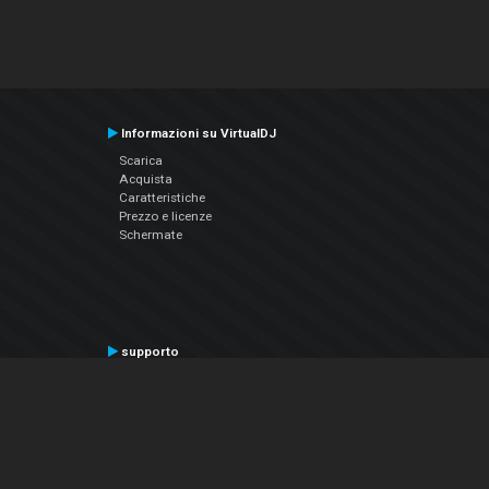
Informazioni su VirtualDJ
Scarica
Acquista
Caratteristiche
Prezzo e licenze
Schermate
supporto
Contatta il supporto
Manuale utente
VDJPedia (Wiki)
Articles
Forums