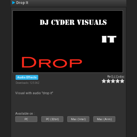
Drop It
By
DJ Cyder
Audio Effects
Downloads: 125 362
Visual with audio "drop it"
Available on :
PC
PC (32bit)
Mac (Intel)
Mac (Arm)