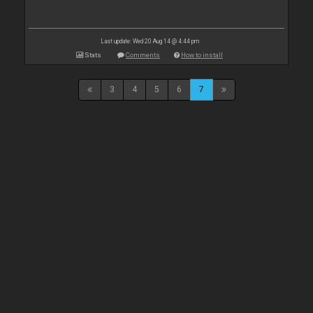
Last update: Wed 20 Aug 14 @ 4:44 pm
Stats
Comments
How to install
3
4
5
6
7