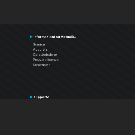
Informazioni su VirtualDJ
Scarica
Acquista
Caratteristiche
Prezzo e licenze
Schermate
supporto
Contatta il supporto
Manuale utente
VDJPedia (Wiki)
Articles
Forums