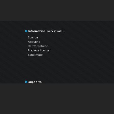
Informazioni su VirtualDJ
Scarica
Acquista
Caratteristiche
Prezzo e licenze
Schermate
supporto
Contatta il supporto
Manuale utente
VDJPedia (Wiki)
Articles
Forums