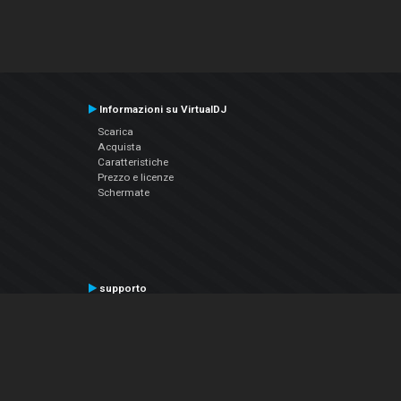
Informazioni su VirtualDJ
Scarica
Acquista
Caratteristiche
Prezzo e licenze
Schermate
supporto
Contatta il supporto
Manuale utente
VDJPedia (Wiki)
Articles
Forums