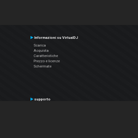
Informazioni su VirtualDJ
Scarica
Acquista
Caratteristiche
Prezzo e licenze
Schermate
supporto
Contatta il supporto
Manuale utente
VDJPedia (Wiki)
Articles
Forums