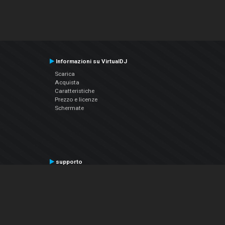
Informazioni su VirtualDJ
Scarica
Acquista
Caratteristiche
Prezzo e licenze
Schermate
supporto
Contatta il supporto
Manuale utente
VDJPedia (Wiki)
Articles
Forums