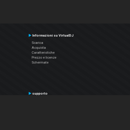
Informazioni su VirtualDJ
Scarica
Acquista
Caratteristiche
Prezzo e licenze
Schermate
supporto
Contatta il supporto
Manuale utente
VDJPedia (Wiki)
Articles
Forums