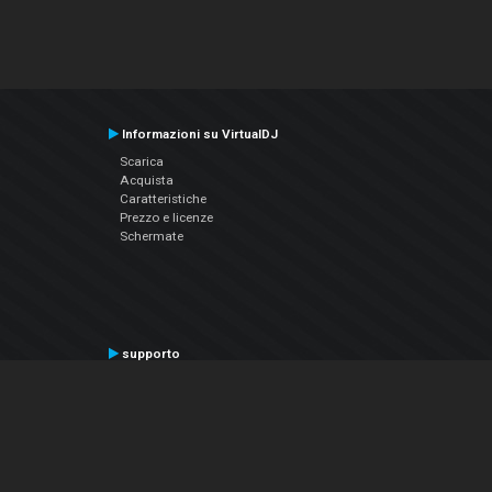
Informazioni su VirtualDJ
Scarica
Acquista
Caratteristiche
Prezzo e licenze
Schermate
supporto
Contatta il supporto
Manuale utente
VDJPedia (Wiki)
Articles
Forums