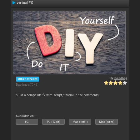
virtualFX
By
locoDog
Other effects
Downloads: 70 461
build a composite fx with script, tutorial in the comments.
Available on :
PC
PC (32bit)
Mac (Intel)
Mac (Arm)