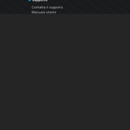
supporto
Contatta il supporto
Manuale utente
VDJPedia (Wiki)
Articles
Forums
Chi siamo
Notizie Azienda
Contattarci
Informativa sulla privacy
EULA
Seguici sui social
Facebook
YouTube