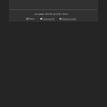
Last update: Mon 08 Jan 24 @ 1:28 pm
Stats
Comments
How to install