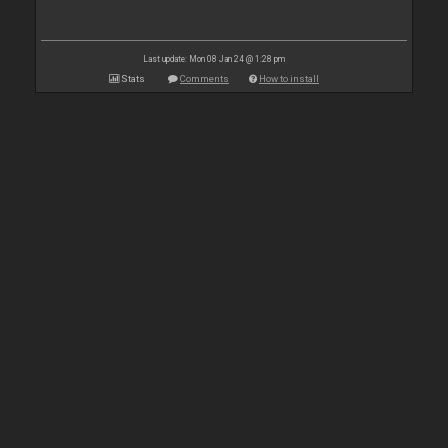
Last update: Mon 08 Jan 24 @ 1:28 pm
Stats
Comments
How to install