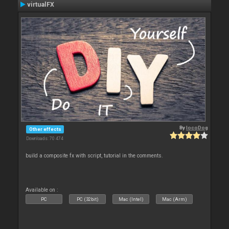
virtualFX
By
locoDog
Other effects
Downloads: 70 474
build a composite fx with script, tutorial in the comments.
Available on :
PC
PC (32bit)
Mac (Intel)
Mac (Arm)