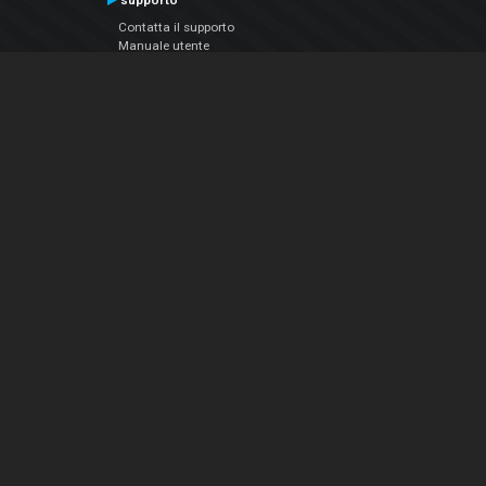
supporto
Contatta il supporto
Manuale utente
VDJPedia (Wiki)
Articles
Forums
Chi siamo
Notizie Azienda
Contattarci
Informativa sulla privacy
EULA
Seguici sui social
Facebook
YouTube